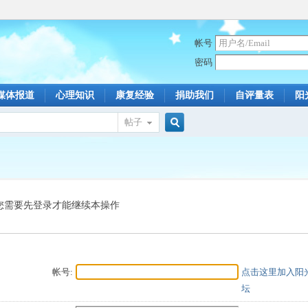
帐号
密码
媒体报道
心理知识
康复经验
捐助我们
自评量表
阳
帖子
搜
索
您需要先登录才能继续本操作
帐号:
点击这里加入阳
坛