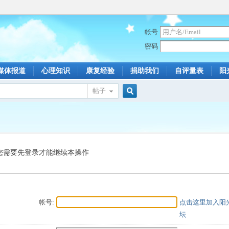
帐号
密码
媒体报道
心理知识
康复经验
捐助我们
自评量表
阳
帖子
搜
索
您需要先登录才能继续本操作
帐号:
点击这里加入阳
坛