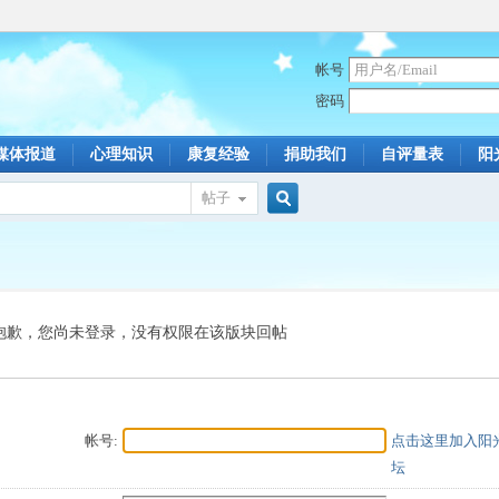
帐号
密码
媒体报道
心理知识
康复经验
捐助我们
自评量表
阳
帖子
搜
索
抱歉，您尚未登录，没有权限在该版块回帖
帐号:
点击这里加入阳
坛