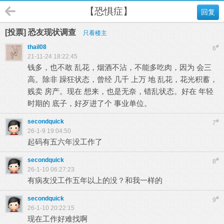
【恐惧症】
回复
[投票] 恐友现状调查
只看楼主
thail08
#
6
21-11-24 18:22:45
钱多，也不敢 乱花，烟酒不沾，不能多吃肉，因为 会三
高。除非 躁狂状态，曾经 几千 上万 地 乱花，花光积蓄，
贱卖 房产。现在 想来，也是无奈，错乱状态。好在 年轻
时期的 底子，好歹进了个 事业单位。
secondquick
#
7
26-1-9 19:04:50
起码有五六年没工作了
secondquick
#
8
26-1-10 06:27:23
有病友没工作五年以上的没？和我一样的
secondquick
#
9
26-1-10 20:22:15
现在工作好难找啊