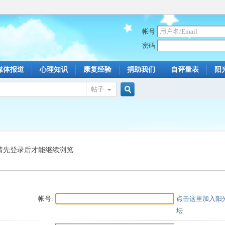
帐号
密码
媒体报道
心理知识
康复经验
捐助我们
自评量表
阳
帖子
搜
索
请先登录后才能继续浏览
帐号:
点击这里加入阳
坛