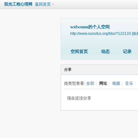
阳光工程心理网
返回首页
wxfwssun的个人空间
http://www.sunofus.org/bbs/?122133
[收
空间首页
动态
记录
分享
按类型查看:
全部
|
网址
|
视频
|
音乐
|
现在还没分享