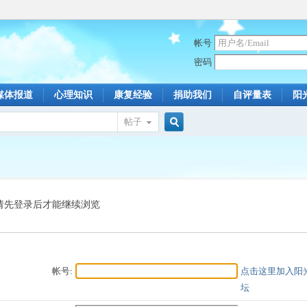
帐号
密码
媒体报道
心理知识
康复经验
捐助我们
自评量表
阳
帖子
搜
索
请先登录后才能继续浏览
帐号:
点击这里加入阳
坛