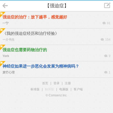
【强迫症】
强迫症的治疗：放下越早，感觉越好
一宁
91
《我的强迫症经历和治疗经验》
一介书生
154
强迫症也需要药物治疗的
York
9
神经症如果进一步恶化会发展为精神病吗？
麦芒心理
1
首页
|
登录
|
注册
标准版
|
触屏版
|
电脑版
|
客户端
© Comsenz Inc.