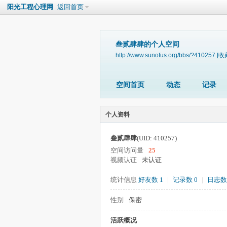
阳光工程心理网
返回首页
叁贰肆肆的个人空间
http://www.sunofus.org/bbs/?410257
[收
空间首页
动态
记录
个人资料
叁贰肆肆
(UID: 410257)
空间访问量
25
视频认证
未认证
统计信息
好友数 1
|
记录数 0
|
日志数
性别
保密
活跃概况