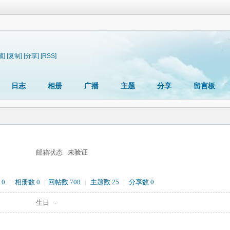
藏]
[复制]
[分享]
[RSS]
日志
相册
广播
主题
分享
留言板
邮箱状态
未验证
 0
|
相册数 0
|
回帖数 708
|
主题数 25
|
分享数 0
生日
-