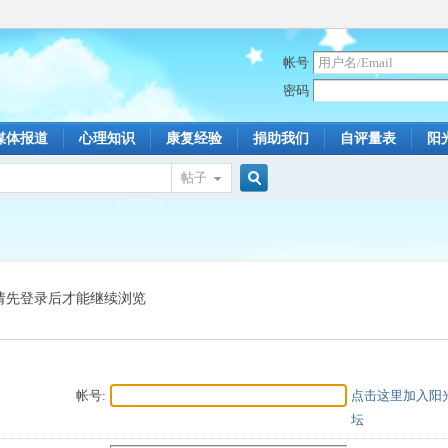
帐号
密码
媒体报道
心理知识
康复经验
捐助我们
自评量表
阳
帖子
搜
索
请先登录后才能继续浏览
帐号:
点击这里加入阳
坛