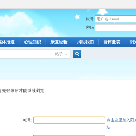
帐号
密码
媒体报道
心理知识
康复经验
捐助我们
自评量表
阳
帖子
搜
索
请先登录后才能继续浏览
帐号:
点击这里加入阳
坛