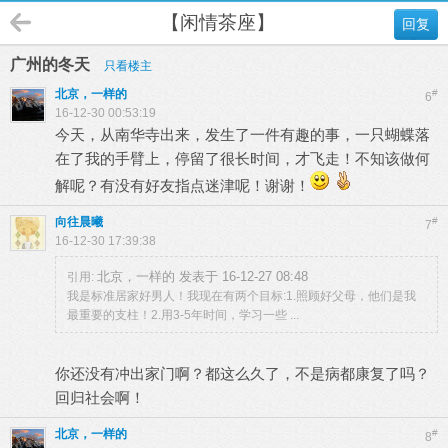
【闲情茶座】
回复
广州的冬天
只看楼主
北京，一样的
#
6
16-12-30 00:53:19
今天，从南华寺出来，发生了一件有趣的事，一只蝴蝶落
在了我的手臂上，停留了很长时间，才飞走！不知该做何
解呢？有没有好友指点迷津呢！谢谢！
向往晨曦
#
7
16-12-30 17:39:38
北京，一样的 发表于 16-12-27 08:48
引用:
我是标准居家好男人！我现在有两个目标:1.照顾好父母，他们是我
最重要的支柱！2.用3-5年时间，学习一些 ...
你还没有冲出家门啊？都这么久了，不是病都康复了吗？
回归社会啊！
北京，一样的
#
8