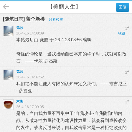
【美丽人生】
回复
[随笔日志] 盖个新楼
只看楼主
觉照
#
1
26-4-16 14:08:09
收藏
本帖最后由 觉照 于 26-4-23 08:56 编辑
奇怪的悖论是，当我接纳自己本来的样子时，我就可以改
变。——卡尔·罗杰斯
觉照
#
2
26-4-16 14:37:52
我们绝不能让他人有限的认知来定义我们。——维吉尼亚
· 萨提亚
木碗
#
3
26-4-16 17:09:05
是的，当自我力量不再集中于“自我攻击-自我防御”的内
战，从破坏性力量转化为建设性力量，就会看到成长改变
的发生。或者反过来说，自我攻击常常是一种拒绝改变的