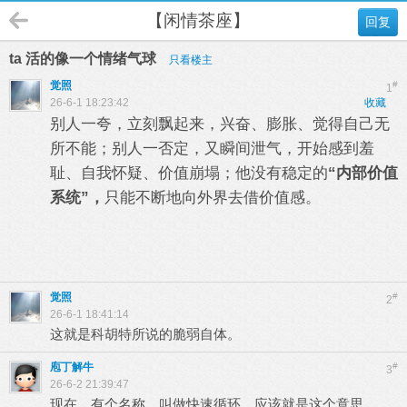
【闲情茶座】
回复
ta 活的像一个情绪气球
只看楼主
觉照
#
1
26-6-1 18:23:42
收藏
别人一夸，立刻飘起来，兴奋、膨胀、觉得自己无
所不能；别人一否定，又瞬间泄气，开始感到羞
耻、自我怀疑、价值崩塌；他没有稳定的
“内部价值
系统”，
只能不断地向外界去借价值感。
觉照
#
2
26-6-1 18:41:14
这就是科胡特所说的脆弱自体。
庖丁解牛
#
3
26-6-2 21:39:47
现在，有个名称，叫做快速循环，应该就是这个意思