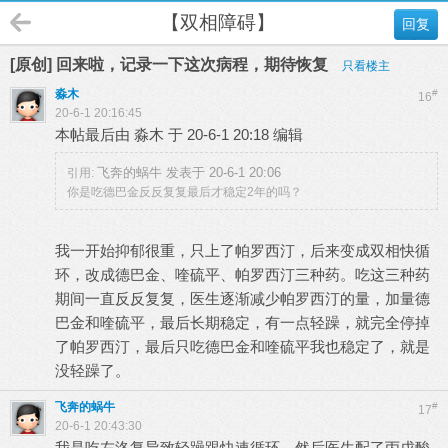
【双相障碍】
回复
[原创] 回来啦，记录一下这次病程，期待恢复
只看楼主
淼木
#
16
20-6-1 20:16:45
本帖最后由 淼木 于 20-6-1 20:18 编辑
飞奔的蜗牛 发表于 20-6-1 20:06
引用:
你是吃德巴金反反复复最后才稳定2年的吗？
我一开始抑郁很重，只上了帕罗西汀，后来变成双相快循
环，改成德巴金、喹硫平、帕罗西汀三种药。吃这三种药
期间一直反反复复，医生逐渐减少帕罗西汀的量，加量德
巴金和喹硫平，最后长期稳定，有一点轻躁，就完全停掉
了帕罗西汀，最后只吃德巴金和喹硫平我也稳定了，就是
没轻躁了。
飞奔的蜗牛
#
17
20-6-1 20:43:30
我是吃左洛复导致轻躁跟快速循环，然后医生配了丙戊酸