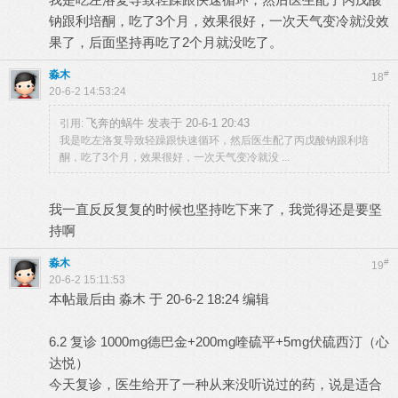
钠跟利培酮，吃了3个月，效果很好，一次天气变冷就没效
果了，后面坚持再吃了2个月就没吃了。
淼木
#
18
20-6-2 14:53:24
飞奔的蜗牛 发表于 20-6-1 20:43
引用:
我是吃左洛复导致轻躁跟快速循环，然后医生配了丙戊酸钠跟利培
酮，吃了3个月，效果很好，一次天气变冷就没 ...
我一直反反复复的时候也坚持吃下来了，我觉得还是要坚
持啊
淼木
#
19
20-6-2 15:11:53
本帖最后由 淼木 于 20-6-2 18:24 编辑
6.2 复诊 1000mg德巴金+200mg喹硫平+5mg伏硫西汀（心
达悦）
今天复诊，医生给开了一种从来没听说过的药，说是适合