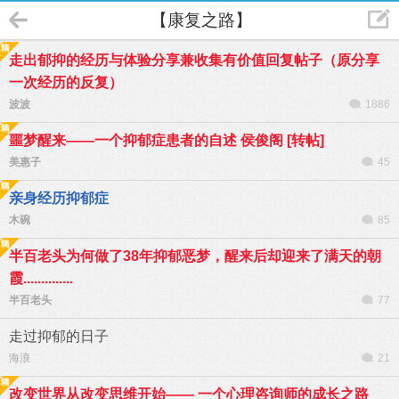
【康复之路】
走出郁抑的经历与体验分享兼收集有价值回复帖子（原分享
一次经历的反复）
波波
1886
噩梦醒来——一个抑郁症患者的自述 侯俊阁 [转帖]
美惠子
45
亲身经历抑郁症
木碗
85
半百老头为何做了38年抑郁恶梦，醒来后却迎来了满天的朝
霞..............
半百老头
77
走过抑郁的日子
海浪
21
改变世界从改变思维开始—— 一个心理咨询师的成长之路